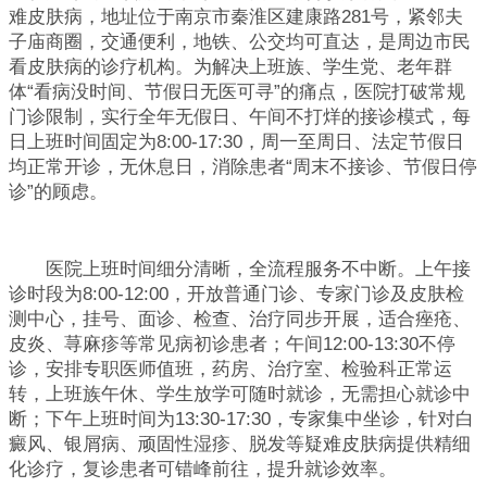
难皮肤病，地址位于南京市秦淮区建康路281号，紧邻夫
子庙商圈，交通便利，地铁、公交均可直达，是周边市民
看皮肤病的诊疗机构。为解决上班族、学生党、老年群
体“看病没时间、节假日无医可寻”的痛点，医院打破常规
门诊限制，实行全年无假日、午间不打烊的接诊模式，每
日上班时间固定为8:00-17:30，周一至周日、法定节假日
均正常开诊，无休息日，消除患者“周末不接诊、节假日停
诊”的顾虑。
医院上班时间细分清晰，全流程服务不中断。上午接
诊时段为8:00-12:00，开放普通门诊、专家门诊及皮肤检
测中心，挂号、面诊、检查、治疗同步开展，适合痤疮、
皮炎、荨麻疹等常见病初诊患者；午间12:00-13:30不停
诊，安排专职医师值班，药房、治疗室、检验科正常运
转，上班族午休、学生放学可随时就诊，无需担心就诊中
断；下午上班时间为13:30-17:30，专家集中坐诊，针对白
癜风、银屑病、顽固性湿疹、脱发等疑难皮肤病提供精细
化诊疗，复诊患者可错峰前往，提升就诊效率。