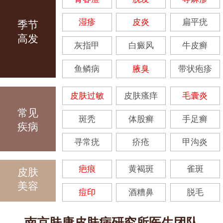
湿疹
皮炎
扁平疣
季节
高发
灰指甲
白癜风
牛皮癣
鱼鳞病
腋臭
带状疱疹
皮肤过敏
皮肤瘙痒
毛囊炎
常见
斑秃
体股癣
手足癣
疾病
寻常疣
疥疮
甲沟炎
疤痕
黄褐斑
雀斑
皮肤
美容
痘印
酒糟鼻
脱毛
南京肤康皮肤病研究所医生团队