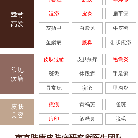
湿疹
皮炎
扁平疣
季节
高发
灰指甲
白癜风
牛皮癣
鱼鳞病
腋臭
带状疱疹
皮肤过敏
皮肤瘙痒
毛囊炎
常见
斑秃
体股癣
手足癣
疾病
寻常疣
疥疮
甲沟炎
疤痕
黄褐斑
雀斑
皮肤
美容
痘印
酒糟鼻
脱毛
南京肤康皮肤病研究所医生团队