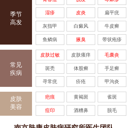
湿疹
皮炎
扁平疣
季节
高发
灰指甲
白癜风
牛皮癣
鱼鳞病
腋臭
带状疱疹
皮肤过敏
皮肤瘙痒
毛囊炎
常见
斑秃
体股癣
手足癣
疾病
寻常疣
疥疮
甲沟炎
疤痕
黄褐斑
雀斑
皮肤
美容
痘印
酒糟鼻
脱毛
南京肤康皮肤病研究所医生团队