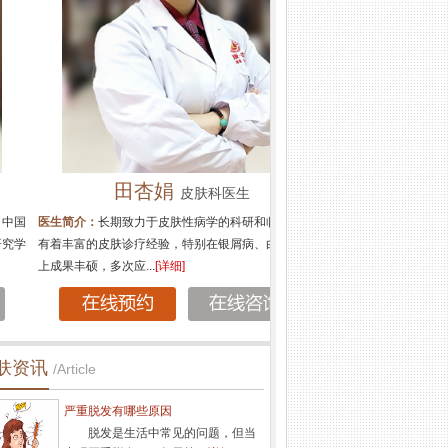
田杏娟
皮肤科医生
简介：
长期致力于皮肤性病学的科研和临床工作，
丰富的皮肤诊疗经验，特别在银屑病、白癜风科研
果丰硕，多次应...
[详细]
肤资讯
/Article
严重脱发有哪些原因
脱发是生活中常见的问题，但当