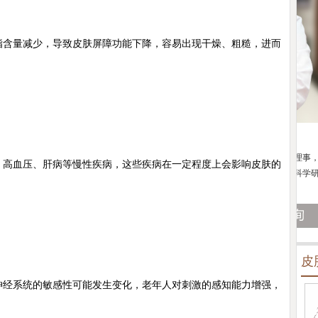
含量减少，导致皮肤屏障功能下降，容易出现干燥、粗糙，进而
陈正琴
科医生
皮肤科主任
京鼓楼医院皮肤科主任
医生简介：
中国康复技术转化及发展促进会理事，中国
医生
高血压、肝病等慢性疾病，这些疾病在一定程度上会影响皮肤的
南京肤康坐诊,擅长变
中西医结合皮肤性病专业委员会化妆品皮肤科学研究学
有着
组秘书；从事中西医...
[详细]
上成
皮
经系统的敏感性可能发生变化，老年人对刺激的感知能力增强，