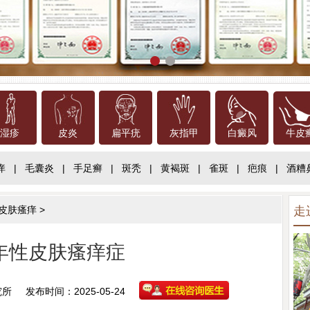
湿疹
皮炎
扁平疣
灰指甲
白癜风
牛皮
痒
|
毛囊炎
|
手足癣
|
斑秃
|
黄褐斑
|
雀斑
|
疤痕
|
酒糟
皮肤瘙痒
>
走
年性皮肤瘙痒症
究所
发布时间：2025-05-24