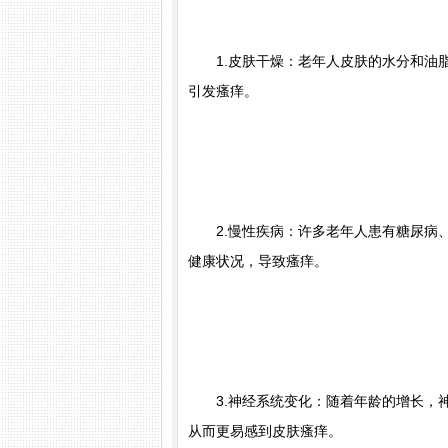
1.皮肤干燥：老年人皮肤的水分和油脂
引发瘙痒。
苏国水
顾富祥
执业医师
皮肤
简介：
苏国水,南京肤康皮肤病研究所执业医师,对
医生简介：
顾富祥,主任医师,南
2.慢性疾病：许多老年人患有糖尿病、
病，白癜风，鱼鳞病，脱发，顽固性慢性荨麻疹，
医师、教授，每周五上午定期来
健康状况，导致瘙痒。
，各类皮炎，痤...
[详细]
态反应性皮肤病（湿...
[详细]
3.神经系统变化：随着年龄的增长，神
从而更易感到皮肤瘙痒。