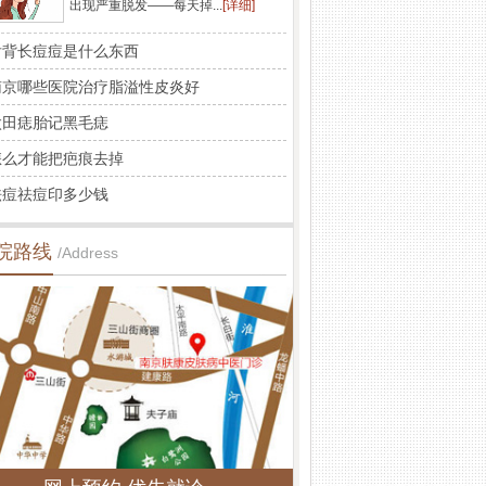
出现严重脱发——每天掉...
[详细]
后背长痘痘是什么东西
南京哪些医院治疗脂溢性皮炎好
太田痣胎记黑毛痣
怎么才能把疤痕去掉
祛痘祛痘印多少钱
院路线
/Address