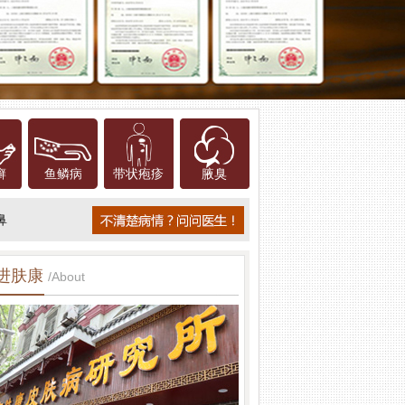
癣
鱼鳞病
带状疱疹
腋臭
鼻
进肤康
/About