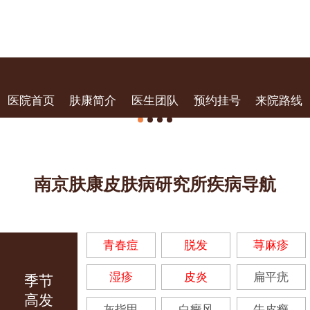
医院首页
肤康简介
医生团队
预约挂号
来院路线
南京肤康皮肤病研究所疾病导航
青春痘
脱发
荨麻疹
湿疹
皮炎
扁平疣
季节
高发
灰指甲
白癜风
牛皮癣