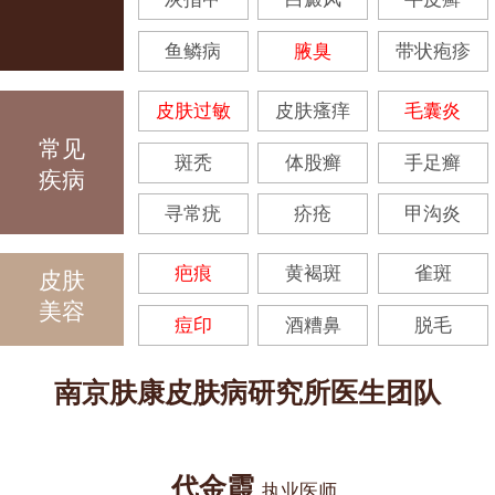
鱼鳞病
腋臭
带状疱疹
皮肤过敏
皮肤瘙痒
毛囊炎
常见
斑秃
体股癣
手足癣
疾病
寻常疣
疥疮
甲沟炎
疤痕
黄褐斑
雀斑
皮肤
美容
痘印
酒糟鼻
脱毛
南京肤康皮肤病研究所医生团队
代金霞
执业医师