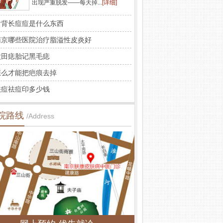
出现严重脱发——每天掉...
[详细]
后背长痘痘是什么东西
南京哪些医院治疗脂溢性皮炎好
太田痣胎记黑毛痣
怎么才能把疤痕去掉
祛痘祛痘印多少钱
院路线
/Address