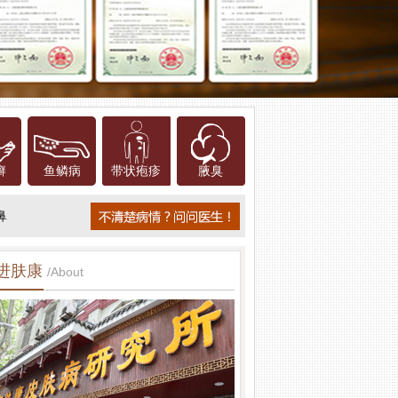
癣
鱼鳞病
带状疱疹
腋臭
鼻
进肤康
/About