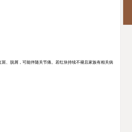
斑、脱屑，可能伴随关节痛。若红块持续不褪且家族有相关病