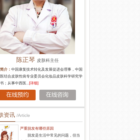
田杏娟
皮肤科医生
简介：
长期致力于皮肤性病学的科研和临床工作，
丰富的皮肤诊疗经验，特别在银屑病、白癜风科研
果丰硕，多次应...
[详细]
肤资讯
/Article
严重脱发有哪些原因
脱发是生活中常见的问题，但当