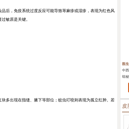
品后，免疫系统过度反应可能导致荨麻疹或湿疹，表现为红色风
疑过敏原是关键。
陈正琴
科医生
皮肤科主任
京鼓楼医院皮肤科主任
医生简介：
中国康复技术转化及发展促进会理事，中国
医生
南京肤康坐诊,擅长变
中西医结合皮肤性病专业委员会化妆品皮肤科学研究学
有着
组秘书；从事中西医...
[详细]
上成
块多出现在指缝、腋下等部位；蚊虫叮咬则表现为孤立红肿。若
皮