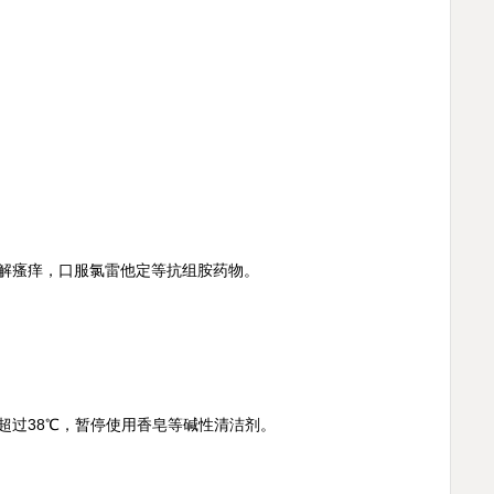
解瘙痒，口服氯雷他定等抗组胺药物。
过38℃，暂停使用香皂等碱性清洁剂。