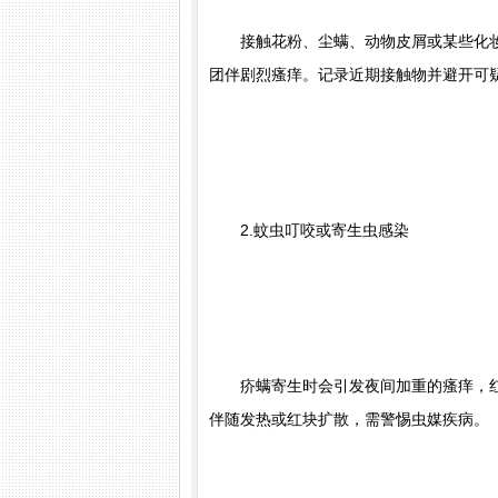
接触花粉、尘螨、动物皮屑或某些化妆
团伴剧烈瘙痒。记录近期接触物并避开可
苏国水
顾富祥
执业医师
皮肤
2.蚊虫叮咬或寄生虫感染
简介：
苏国水,南京肤康皮肤病研究所执业医师,对
医生简介：
顾富祥,主任医师,南
病，白癜风，鱼鳞病，脱发，顽固性慢性荨麻疹，
医师、教授，每周五上午定期来
，各类皮炎，痤...
[详细]
态反应性皮肤病（湿...
[详细]
疥螨寄生时会引发夜间加重的瘙痒，红
伴随发热或红块扩散，需警惕虫媒疾病。