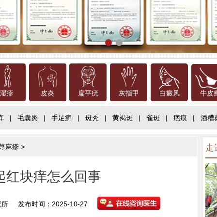
湿疹
皮炎
扁平疣
灰指甲
白癜风
牛皮
痒
|
毛囊炎
|
手足癣
|
斑秃
|
黄褐斑
|
雀斑
|
疤痕
|
酒糟
荨麻疹
>
走
起红块痒怎么回事
究所
发布时间：2025-10-27