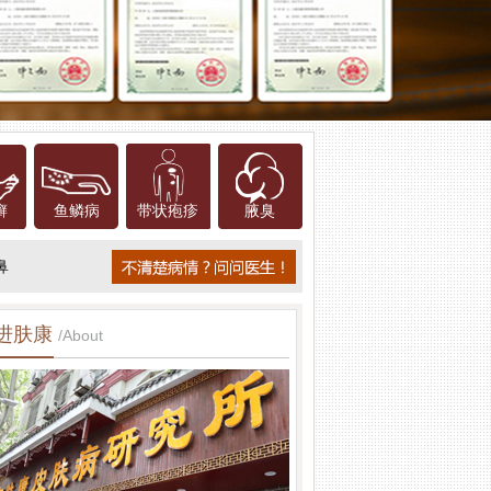
癣
鱼鳞病
带状疱疹
腋臭
鼻
进肤康
/About