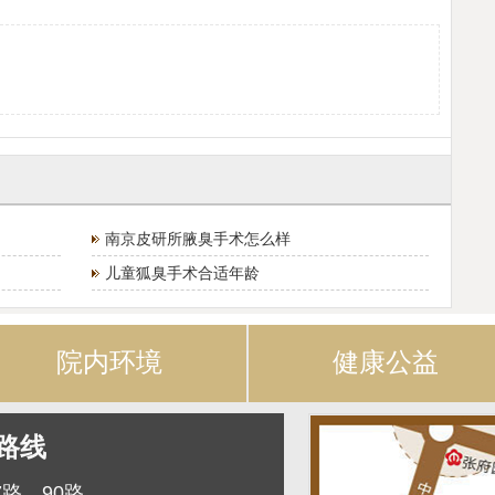
南京皮研所腋臭手术怎么样
儿童狐臭手术合适年龄
院内环境
健康公益
路线
7路、90路