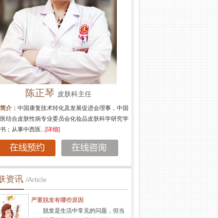
田杏娟
皮肤科医生
简介：
长期致力于皮肤性病学的科研和临床工作，
丰富的皮肤诊疗经验，特别在银屑病、白癜风科研
果丰硕，多次应...
[详细]
肤资讯
/Article
严重脱发有哪些原因
脱发是生活中常见的问题，但当