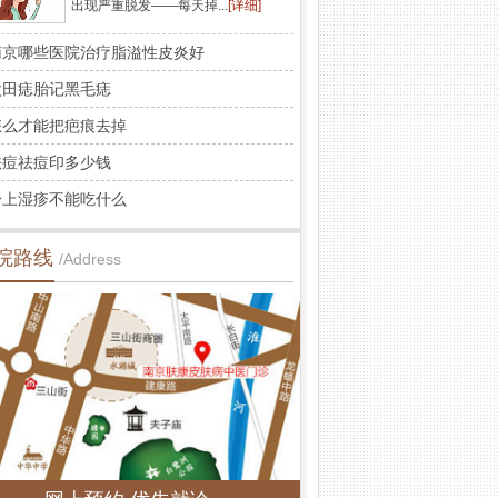
出现严重脱发——每天掉...
[详细]
南京哪些医院治疗脂溢性皮炎好
太田痣胎记黑毛痣
怎么才能把疤痕去掉
祛痘祛痘印多少钱
身上湿疹不能吃什么
院路线
/Address