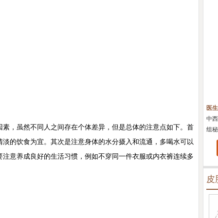
陈正琴
科医生
皮肤科主任
京鼓楼医院皮肤科主任
医生简介：
中国康复技术转化及发展促进会理事，中国
医生
南京肤康坐诊,擅长变
中西医结合皮肤性病专业委员会化妆品皮肤科学研究学
有着
素，虽然不同人之间存在个体差异，但是总体的注意点如下。首
组秘书；从事中西医...
[详细]
上成
清淡的饮食为宜。其次是注意身体的水分摄入和流通，多喝水可以
要注意养成良好的生活习惯，例如不穿同一件衣服或内衣裤连续多
皮