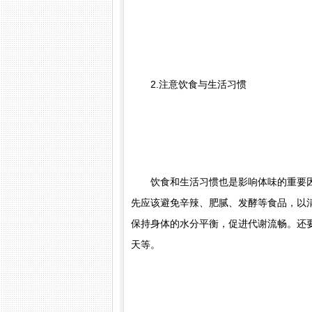
2.注意饮食与生活习惯
苏国水
顾富祥
执业医师
皮肤
简介：
苏国水,南京肤康皮肤病研究所执业医师,对
医生简介：
顾富祥,主任医师,南
病，白癜风，鱼鳞病，脱发，顽固性慢性荨麻疹，
医师、教授，每周五上午定期来
饮食和生活习惯也是影响体味的重要因
，各类皮炎，痤...
[详细]
态反应性皮肤病（湿...
[详细]
先应该避免辛辣、肥腻、发酵等食品，以
保持身体的水分平衡，促进代谢流畅。还
天等。