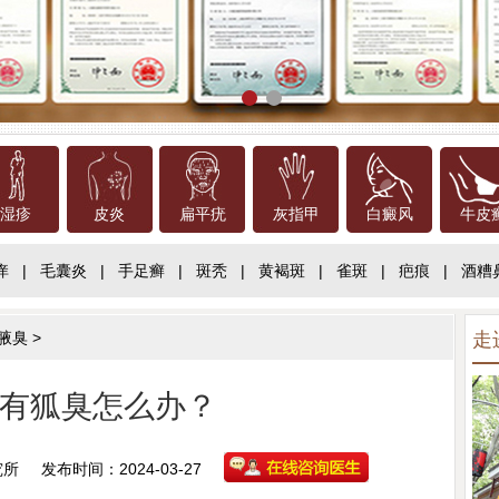
湿疹
皮炎
扁平疣
灰指甲
白癜风
牛皮
痒
|
毛囊炎
|
手足癣
|
斑秃
|
黄褐斑
|
雀斑
|
疤痕
|
酒糟
腋臭
>
走
有狐臭怎么办？
究所
发布时间：2024-03-27