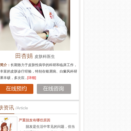
代金霞
苏国水
执业医师
执
生简介：
代金霞,南京肤康皮肤病研究所执业医师,针
医生简介：
苏国水,南京肤康皮
疗白癜风、牛皮癣(银屑病)、鱼鳞病、湿疹、荨麻
银屑病，白癜风，鱼鳞病，脱发
痤疮、面部过敏...
[详细]
湿疹，各类皮炎，痤...
[详细]
肤资讯
/Article
严重脱发有哪些原因
脱发是生活中常见的问题，但当