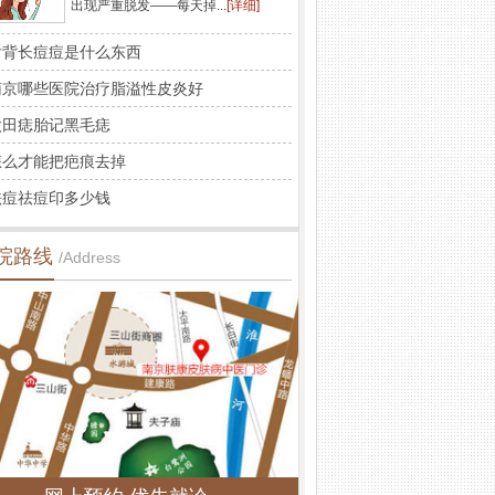
出现严重脱发——每天掉...
[详细]
后背长痘痘是什么东西
南京哪些医院治疗脂溢性皮炎好
太田痣胎记黑毛痣
怎么才能把疤痕去掉
祛痘祛痘印多少钱
院路线
/Address