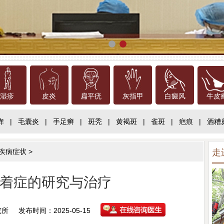
湿疹
皮炎
扁平疣
灰指甲
白癜风
牛皮
痒
|
毛囊炎
|
手足癣
|
斑秃
|
黄褐斑
|
雀斑
|
疤痕
|
酒糟
疾病症状
>
走
着症的研究与治疗
究所
发布时间：2025-05-15