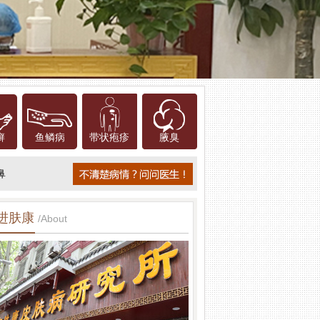
癣
鱼鳞病
带状疱疹
腋臭
鼻
进肤康
/About