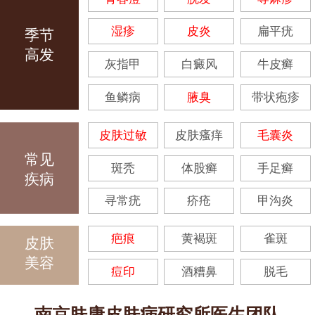
湿疹
皮炎
扁平疣
季节
高发
灰指甲
白癜风
牛皮癣
鱼鳞病
腋臭
带状疱疹
皮肤过敏
皮肤瘙痒
毛囊炎
常见
斑秃
体股癣
手足癣
疾病
寻常疣
疥疮
甲沟炎
疤痕
黄褐斑
雀斑
皮肤
美容
痘印
酒糟鼻
脱毛
南京肤康皮肤病研究所医生团队