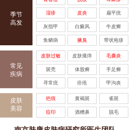
湿疹
皮炎
扁平疣
季节
高发
灰指甲
白癜风
牛皮癣
鱼鳞病
腋臭
带状疱疹
皮肤过敏
皮肤瘙痒
毛囊炎
常见
斑秃
体股癣
手足癣
疾病
寻常疣
疥疮
甲沟炎
疤痕
黄褐斑
雀斑
皮肤
美容
痘印
酒糟鼻
脱毛
南京肤康皮肤病研究所医生团队