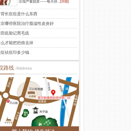
出现严重脱发——每天掉...
[详细]
后背长痘痘是什么东西
南京哪些医院治疗脂溢性皮炎好
太田痣胎记黑毛痣
怎么才能把疤痕去掉
祛痘祛痘印多少钱
院路线
/Address