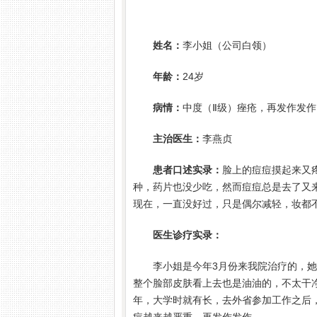
姓名：
李小姐（公司白领）
年龄：
24岁
病情：
中度（Ⅱ级）痤疮，再发作发
主治医生：
李燕贞
患者口述实录：
脸上的痘痘摸起来又
种，药片也没少吃，然而痘痘总是去了又
现在，一直没好过，只是偶尔减轻，妆都
医生诊疗实录：
李小姐是今年3月份来我院治疗的，
整个脸部皮肤看上去也是油油的，不太干
年，大学时就有长，去外省参加工作之后