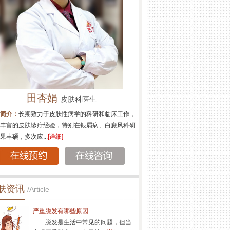
代金霞
苏国水
执业医师
执
生简介：
代金霞,南京肤康皮肤病研究所执业医师,针
医生简介：
苏国水,南京肤康皮
疗白癜风、牛皮癣(银屑病)、鱼鳞病、湿疹、荨麻
银屑病，白癜风，鱼鳞病，脱发
痤疮、面部过敏...
[详细]
湿疹，各类皮炎，痤...
[详细]
肤资讯
/Article
严重脱发有哪些原因
脱发是生活中常见的问题，但当