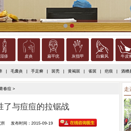
湿疹
皮炎
扁平疣
灰指甲
白癜风
牛皮
痒
|
毛囊炎
|
手足癣
|
斑秃
|
黄褐斑
|
雀斑
|
疤痕
|
酒糟
青春痘
>
走
胜了与痘痘的拉锯战
究所
发布时间：2015-09-19