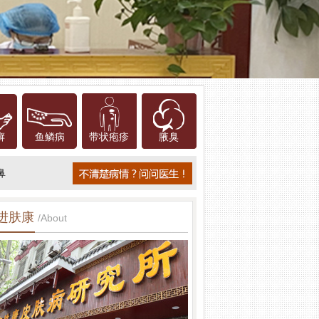
癣
鱼鳞病
带状疱疹
腋臭
鼻
进肤康
/About