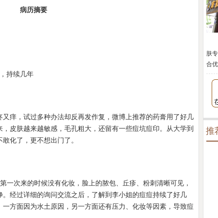
病历摘要
肤专
合优
作，持续几年
疼又痒，试过多种办法却反再发作复，微博上推荐的药膏用了好几
来，皮肤越来越敏感，毛孔粗大，还留有一些痘坑痘印。从大学到
推
不敢化了，更不想出门了。
她第一次来的时候没有化妆，脸上的脓包、丘疹、粉刺清晰可见，
净。经过详细的询问交流之后，了解到李小姐的痘痘持续了好几
，一方面因为水土原因，另一方面还有压力、化妆等因素，导致痘