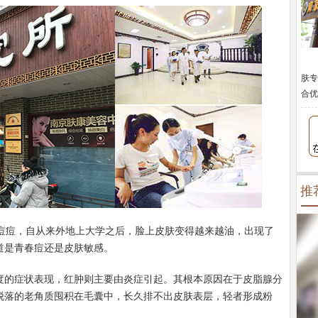
肤专
合优
推
长痘痘，自从来外地上大学之后，脸上皮肤变得越来越油，出现了
道是青春痘还是皮肤敏感。
度的症状表现，红肿则主要由炎症引起。其根本原因在于皮脂腺分
脱落的老角质囤积在毛囊中，长久排不出皮肤表层，轻者形成粉