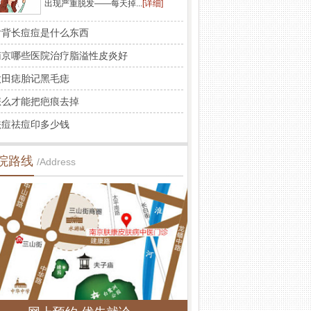
出现严重脱发——每天掉...
[详细]
后背长痘痘是什么东西
南京哪些医院治疗脂溢性皮炎好
太田痣胎记黑毛痣
怎么才能把疤痕去掉
祛痘祛痘印多少钱
院路线
/Address