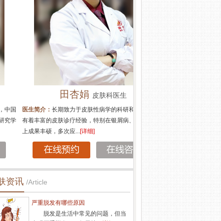
田杏娟
皮肤科医生
简介：
长期致力于皮肤性病学的科研和临床工作，
丰富的皮肤诊疗经验，特别在银屑病、白癜风科研
果丰硕，多次应...
[详细]
肤资讯
/Article
严重脱发有哪些原因
脱发是生活中常见的问题，但当