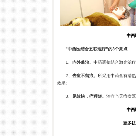
中西
"中西医结合五联理疗"的3个亮点
1、
内外兼治
。中药调整结合激光治疗
2、
去痘不留痕
。所采用中药含有清热
效果;
3、
见效快，疗程短
。治疗当天痘痘既
中西
更多祛