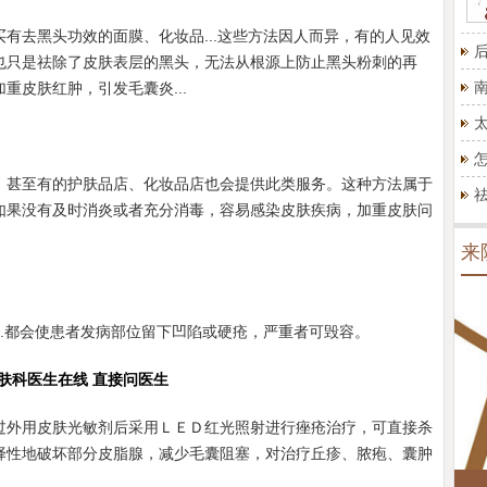
有去黑头功效的面膜、化妆品...这些方法因人而异，有的人见效
也只是祛除了皮肤表层的黑头，无法从根源上防止黑头粉刺的再
重皮肤红肿，引发毛囊炎...
，甚至有的护肤品店、化妆品店也会提供此类服务。这种方法属于
如果没有及时消炎或者充分消毒，容易感染皮肤疾病，加重皮肤问
来
..都会使患者发病部位留下凹陷或硬疮，严重者可毁容。
肤科医生在线 直接问医生
过外用皮肤光敏剂后采用ＬＥＤ红光照射进行痤疮治疗，可直接杀
择性地破坏部分皮脂腺，减少毛囊阻塞，对治疗丘疹、脓疱、囊肿