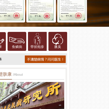
癣
鱼鳞病
带状疱疹
腋臭
鼻
进肤康
/About