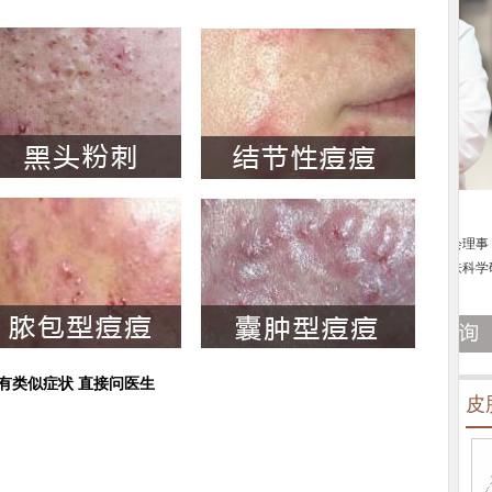
陈正琴
科医生
皮肤科主任
京鼓楼医院皮肤科主任
医生简介：
中国康复技术转化及发展促进会理事，中国
医生
南京肤康坐诊,擅长变
中西医结合皮肤性病专业委员会化妆品皮肤科学研究学
有着
组秘书；从事中西医...
[详细]
上成
有类似症状 直接问医生
皮