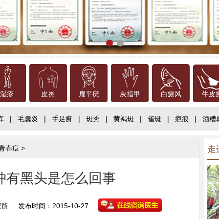
湿疹
皮炎
扁平疣
灰指甲
白癜风
牛皮
痒
|
毛囊炎
|
手足癣
|
斑秃
|
黄褐斑
|
雀斑
|
疤痕
|
酒糟
青春痘
>
走
肿有黑头是怎么回事
究所
发布时间：2015-10-27