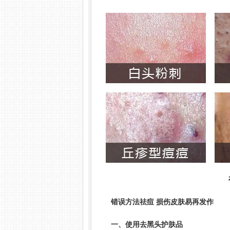
苏国水
顾富祥
执业医师
皮肤
简介：
苏国水,南京肤康皮肤病研究所执业医师,对
医生简介：
顾富祥,主任医师,南
病，白癜风，鱼鳞病，脱发，顽固性慢性荨麻疹，
医师、教授，每周五上午定期来
，各类皮炎，痤...
[详细]
态反应性皮肤病（湿...
[详细]
错误方法祛痘 损伤皮肤易再发作
一、使用去黑头护肤品